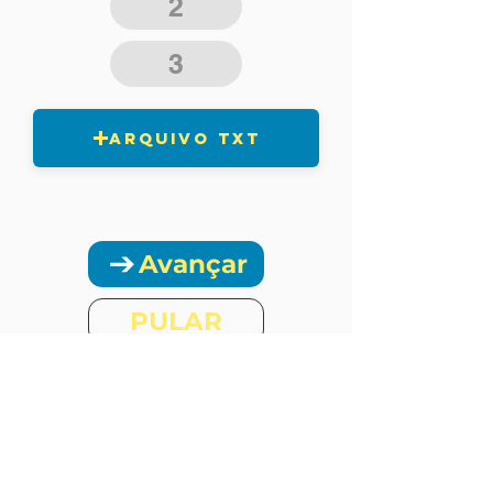
2
3
arquivo txt
Avançar
PULAR